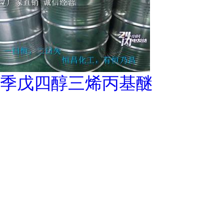
季戊四醇三烯丙基醚