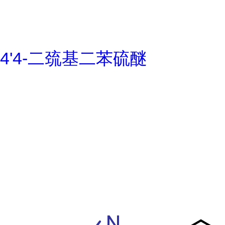
4'4-二巯基二苯硫醚