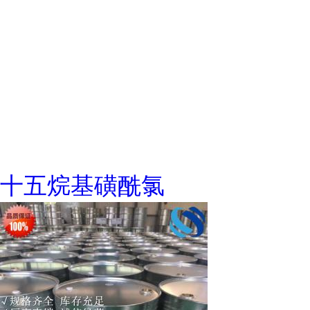
十五烷基磺酰氯