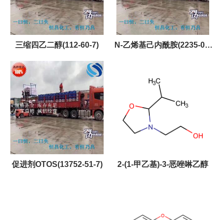
三缩四乙二醇(112-60-7)
N-乙烯基己内酰胺(2235-00-
9)
促进剂OTOS(13752-51-7)
2-(1-甲乙基)-3-恶唑啉乙醇