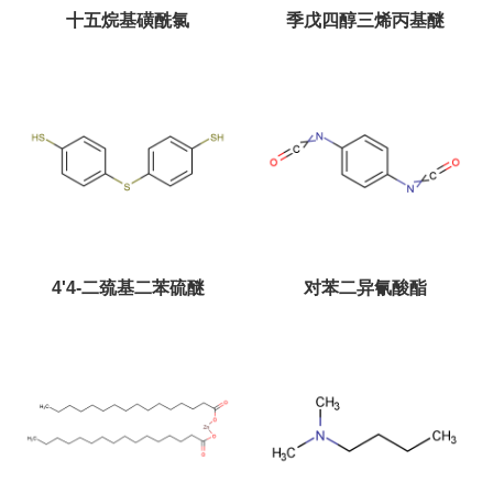
十五烷基磺酰氯
季戊四醇三烯丙基醚
4'4-二巯基二苯硫醚
对苯二异氰酸酯