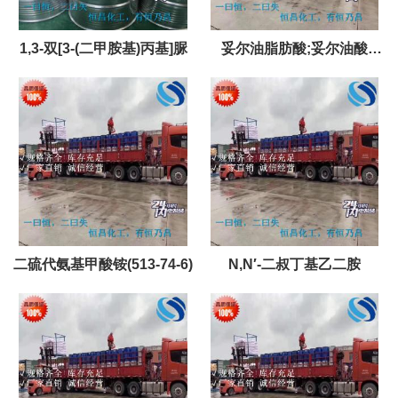
1,3-双[3-(二甲胺基)丙基]脲
妥尔油脂肪酸;妥尔油酸
(61790-12-3)
二硫代氨基甲酸铵(513-74-6)
N,N′-二叔丁基乙二胺