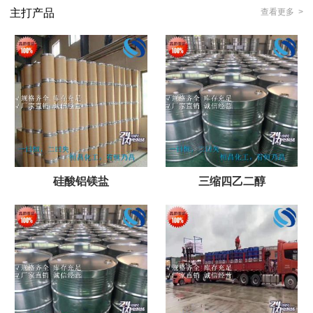
主打产品
查看更多 >
硅酸铝镁盐
三缩四乙二醇