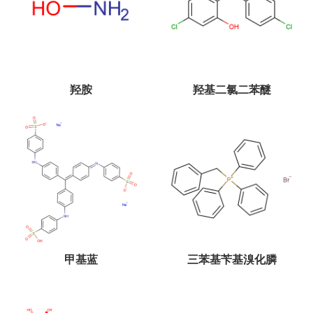
羟胺
羟基二氯二苯醚
甲基蓝
三苯基苄基溴化膦