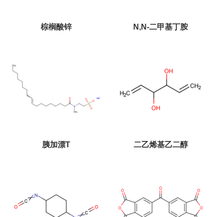
棕榈酸锌
N,N-二甲基丁胺
胰加漂T
二乙烯基乙二醇