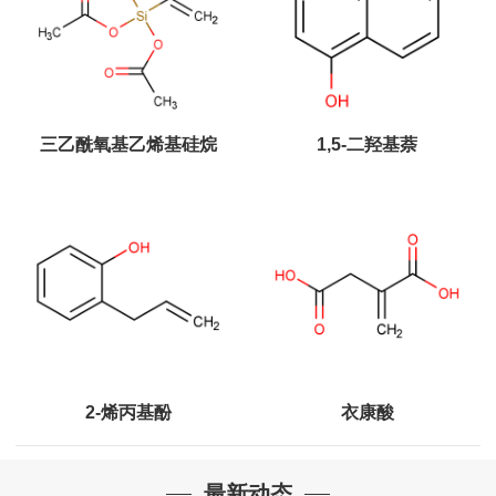
三乙酰氧基乙烯基硅烷
1,5-二羟基萘
2-烯丙基酚
衣康酸
最新动态