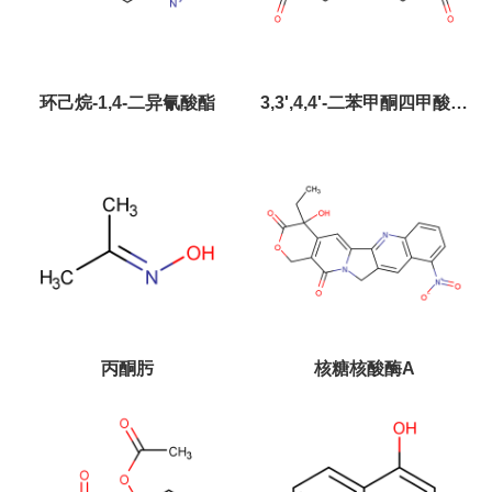
环己烷-1,4-二异氰酸酯
3,3',4,4'-二苯甲酮四甲酸二
酐
丙酮肟
核糖核酸酶A