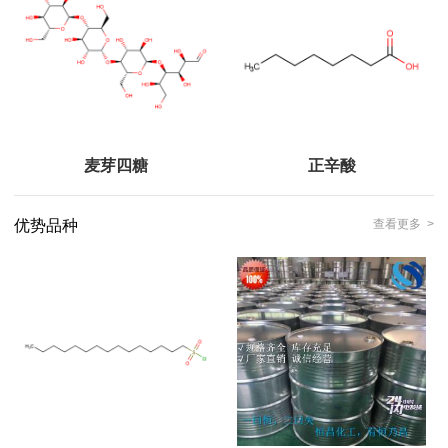
麦芽四糖
正辛酸
优势品种
查看更多 >