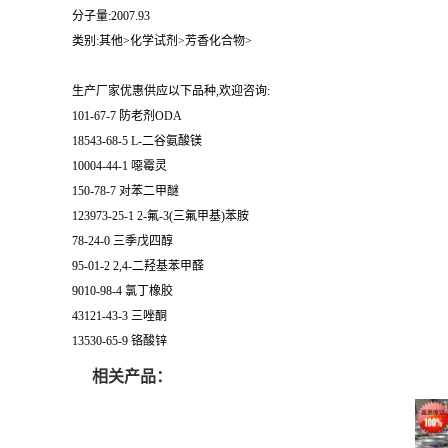
分子量:2007.93
类别:其他>化学试剂>芳香化合物>
生产厂家优惠供应以下品种,欢迎咨询:
101-67-7 防老剂ODA
18543-68-5 L-二谷氨酸镁
10004-44-1 噁霉灵
150-78-7 对苯二甲醚
123973-25-1 2-氟-3(三氟甲基)苯胺
78-24-0 三季戊四醇
95-01-2 2,4-二羟基苯甲醛
9010-98-4 氯丁橡胶
43121-43-3 三唑酮
13530-65-9 铬酸锌
相关产品：