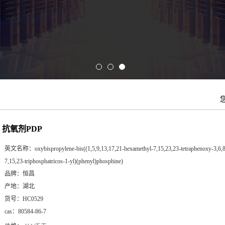
抗氧剂PDP
英文名称：
oxybispropylene-bis((1,5,9,13,17,21-hexamethyl-7,15,23,23-tetraphenoxy-3,6,
7,15,23-triphosphatricos-1-yl)(phenyl)phosphine)
品牌：
恒昌
产地：
湖北
货号：
HC0529
cas：
80584-86-7