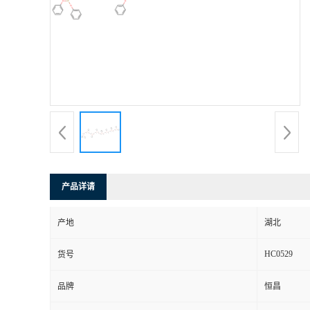
产品详请
产地
湖北
HC0529
货号
品牌
恒昌