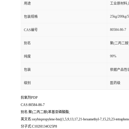
用途
工业原材料
25kg/200kg/5
包装规格
80584-86-7
CAS编号
别名
聚(二丙二醇
99%
纯度
包装
依据产品性
级别
医药级
抗氧剂PDP
CAS:80584-86-7
别名:聚(二丙二醇)苯基亚磷酸酯;
英文名:oxybispropylene-bis((1,5,9,13,17,21-hexamethyl-7,15,23,23-tetraphenox
分子式:C102H134O25P8