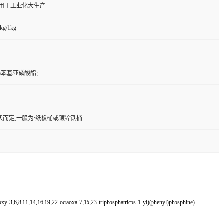
,用于工业化大生产
kg/1kg
)苯基亚磷酸酯;
状而定,一般为:纸板桶或镀锌铁桶
y-3,6,8,11,14,16,19,22-octaoxa-7,15,23-triphosphatricos-1-yl)(phenyl)phosphine)