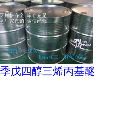
季戊四醇三烯丙基醚