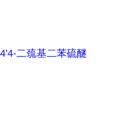
4'4-二巯基二苯硫醚