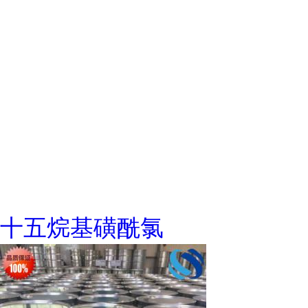
十五烷基磺酰氯