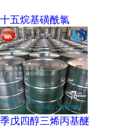
十五烷基磺酰氯
季戊四醇三烯丙基醚