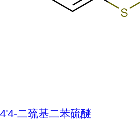
4'4-二巯基二苯硫醚