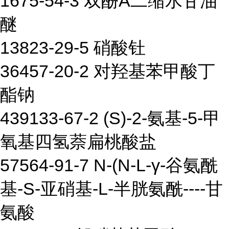
1675-54-3 双酚A二缩水甘油
醚
13823-29-5 硝酸钍
36457-20-2 对羟基苯甲酸丁
酯钠
439133-67-2 (S)-2-氨基-5-甲
氧基四氢萘扁桃酸盐
57564-91-7 N-(N-L-γ-谷氨酰
基-S-亚硝基-L-半胱氨酰----甘
氨酸