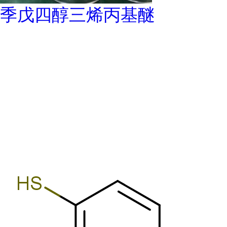
季戊四醇三烯丙基醚