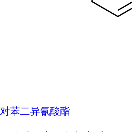
对苯二异氰酸酯