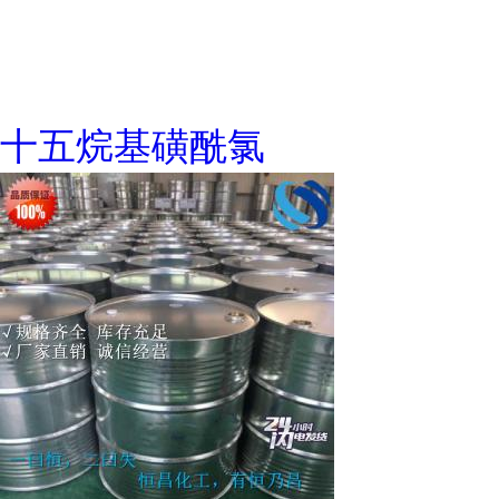
十五烷基磺酰氯