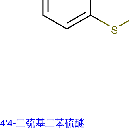
4'4-二巯基二苯硫醚