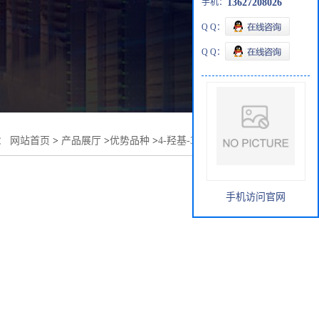
手机：
13627208026
Q Q：
Q Q：
：
网站首页
>
产品展厅
>
优势品种
>
4-羟基-3-叔丁基-苯甲醚
手机访问官网