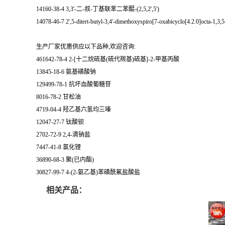
14160-38-4 3,3'-二-叔-丁基联苯二苯醌-(2,5,2',5')
14078-46-7 2',5-ditert-butyl-3,4'-dimethoxyspiro[7-oxabicyclo[4.2.0]octa-1,3,5
生产厂家优惠供应以下品种,欢迎咨询:
461642-78-4 2-[十二烷硫基(硫代羰基)硫基]-2-甲基丙酸
13845-18-6 氨基磺酸钠
129499-78-1 抗坏血酸葡糖苷
8016-78-2 甘松油
4719-04-4 羟乙基六氢均三嗪
12047-27-7 钛酸钡
2702-72-9 2,4-滴钠盐
7447-41-8 氯化锂
36890-68-3 聚(已内酯)
30827-99-7 4-(2-氨乙基)苯磺酰氟盐酸盐
相关产品：