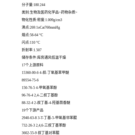
分子量:180.244
类别:生物及医药化学品>药物杂质>
物化性质:密度:1.009g/cm3
沸点:269.1oCat760mmHg
熔点:58-64 °C
闪点:110 °C
折射率:1.507
储存条件:库房通风低温干燥
17个上游原料
15360-00-6 4-叔-丁氧基苯甲醚
89554-75-6
150-76-5 4-甲氧基苯酚
96-76-4 2,4-二叔丁基酚
88-32-4 2-叔丁基-4-羟基茴香醚
19个下游产品
2940-63-8 3-T-丁基-5-甲氧基邻苯醌
732-26-3 2,4,6-三叔丁基苯酚
3602-55-9 叔丁基对苯醌