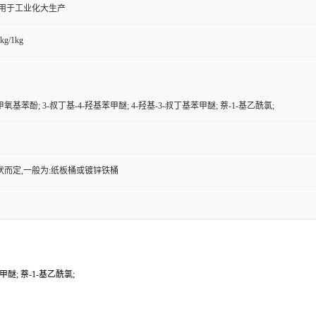
,用于工业化大生产
kg/1kg
-甲氧基苯酚; 3-叔丁基-4-羟基苯甲醚; 4-羟基-3-叔丁基苯甲醚; 萘-1-基乙酰氯;
状而定,一般为:纸板桶或镀锌铁桶
甲醚; 萘-1-基乙酰氯;