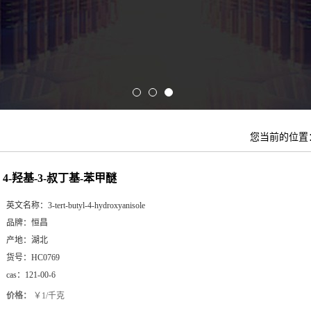
您当前的位置
4-羟基-3-叔丁基-苯甲醚
英文名称：
3-tert-butyl-4-hydroxyanisole
品牌：
恒昌
产地：
湖北
货号：
HC0769
cas：
121-00-6
价格：
￥1/千克