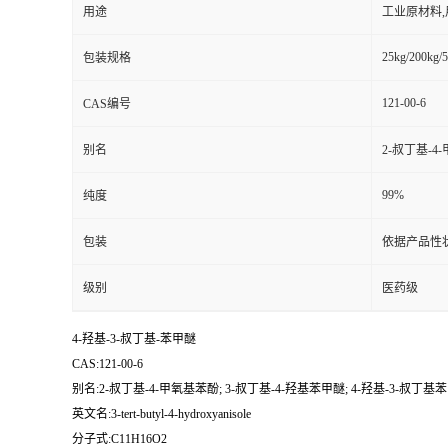
用途
工业原材料
25kg/200kg/5
包装规格
121-00-6
CAS编号
别名
2-叔丁基-4
99%
纯度
包装
依据产品性
级别
医药级
4-羟基-3-叔丁基-苯甲醚
CAS:121-00-6
别名:2-叔丁基-4-甲氧基苯酚; 3-叔丁基-4-羟基苯甲醚; 4-羟基-3-叔丁基苯
英文名:3-tert-butyl-4-hydroxyanisole
分子式:C11H16O2