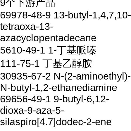
9个下游产品
69978-48-9 13-butyl-1,4,7,10-
tetraoxa-13-
azacyclopentadecane
5610-49-1 1-丁基哌嗪
111-75-1 丁基乙醇胺
30935-67-2 N-(2-aminoethyl)-
N-butyl-1,2-ethanediamine
69656-49-1 9-butyl-6,12-
dioxa-9-aza-5-
silaspiro[4.7]dodec-2-ene