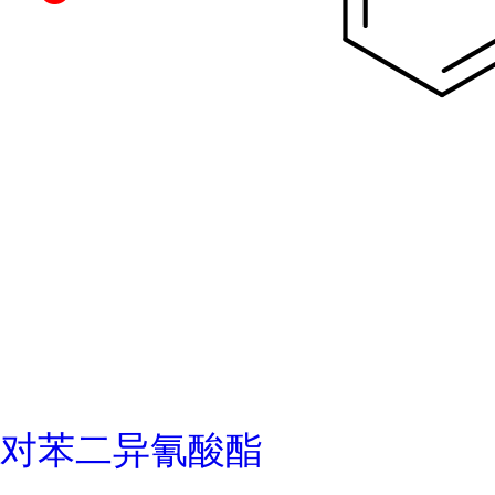
对苯二异氰酸酯