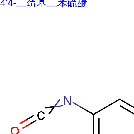
4'4-二巯基二苯硫醚