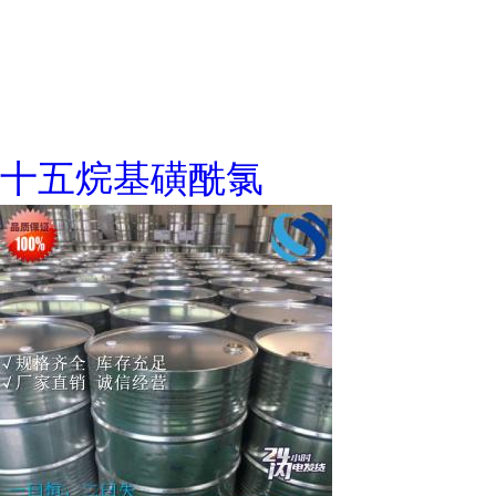
十五烷基磺酰氯