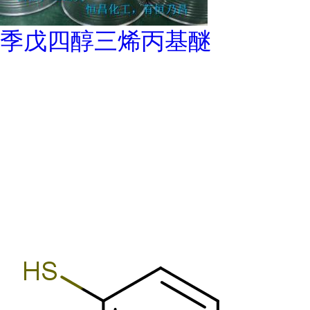
季戊四醇三烯丙基醚