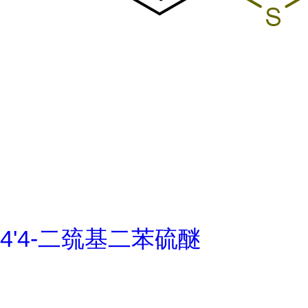
4'4-二巯基二苯硫醚