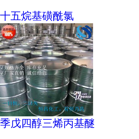
十五烷基磺酰氯
季戊四醇三烯丙基醚