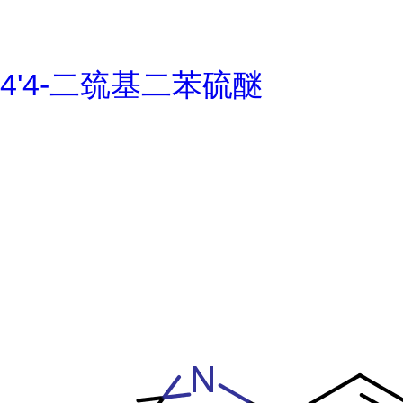
4'4-二巯基二苯硫醚