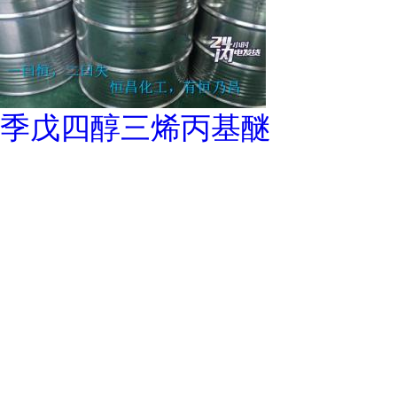
季戊四醇三烯丙基醚