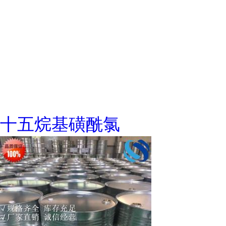
十五烷基磺酰氯