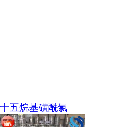
十五烷基磺酰氯