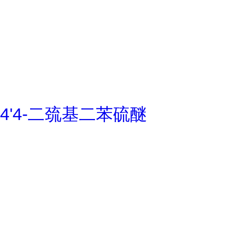
4'4-二巯基二苯硫醚