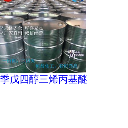
季戊四醇三烯丙基醚