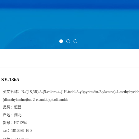
SY-1365
英文名称：
N-((1S,3R)-3-(5-chloro-4-(1H-indol-3-yl)pyrimidin-2-ylamino)-1-methylcycloh
(dimethylamino)but-2-enamido)picolinamide
品牌：
恒昌
产地：
湖北
货号：
HC1294
cas：
1816989-16-8