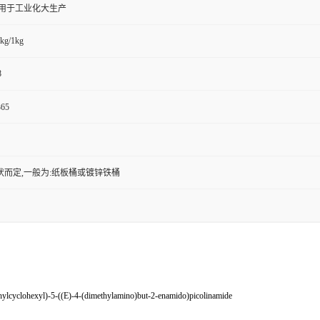
,用于工业化大生产
kg/1kg
8
65
状而定,一般为:纸板桶或镀锌铁桶
lcyclohexyl)-5-((E)-4-(dimethylamino)but-2-enamido)picolinamide