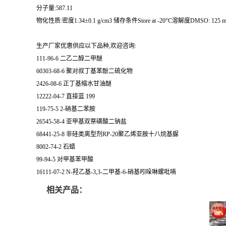
分子量:587.11
物化性质:密度1.34±0.1 g/cm3 储存条件Store at -20°C溶解度DMSO: 125 mg
生产厂家优惠供应以下品种,欢迎咨询:
111-96-6 二乙二醇二甲醚
60303-68-6 聚对叔丁基苯酚二硫化物
2426-08-6 正丁基缩水甘油醚
12222-04-7 直接蓝 199
119-75-5 2-硝基二苯胺
26545-58-4 亚甲基双萘磺酸二钠盐
68441-25-8 非硅类离型剂RP-20聚乙烯亚胺十八烷基脲
8002-74-2 石蜡
99-94-5 对甲基苯甲酸
16111-07-2 N-羟乙基-3,3-二甲基-6-硝基吲哚啉螺吡喃
相关产品：