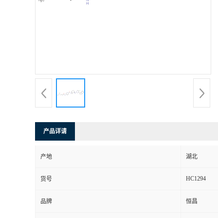
产品详请
产地
湖北
HC1294
货号
品牌
恒昌