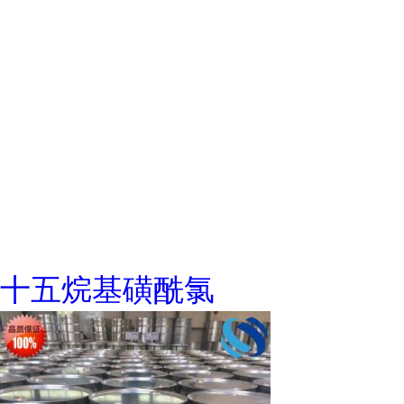
十五烷基磺酰氯