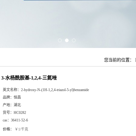
您当前的位置：
3-水杨酰胺基-1,2,4-三氮唑
英文名称：
2-hydroxy-N-(1H-1,2,4-triazol-5-yl)benzamide
品牌：
恒昌
产地：
湖北
货号：
HC0282
cas：
36411-52-6
价格：
￥1/千克