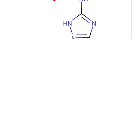
产品详请
产地
湖北
HC0282
货号
品牌
恒昌