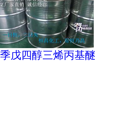
季戊四醇三烯丙基醚