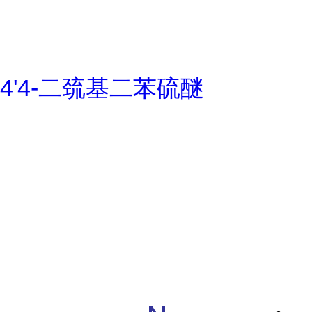
4'4-二巯基二苯硫醚