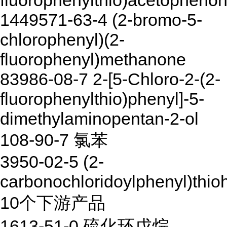
fluorophenylthio)acetopheno
1449571-63-4 (2-bromo-5-
chlorophenyl)(2-
fluorophenyl)methanone
83986-08-7 2-[5-Chloro-2-(2-
fluorophenylthio)phenyl]-5-
dimethylaminopentan-2-ol
108-90-7 氯苯
3950-02-5 (2-
carbonochloridoylphenyl)thio
10个下游产品
1613-51-0 硫化环戊烷