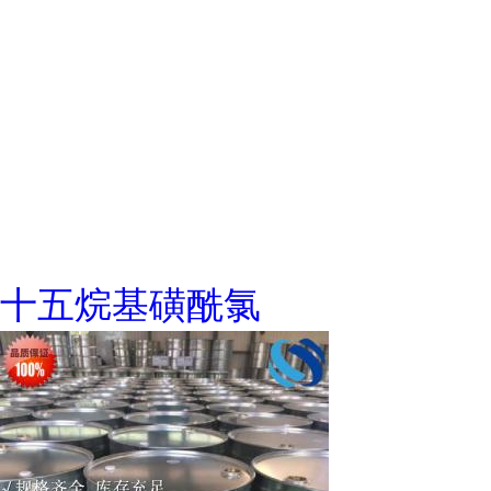
十五烷基磺酰氯