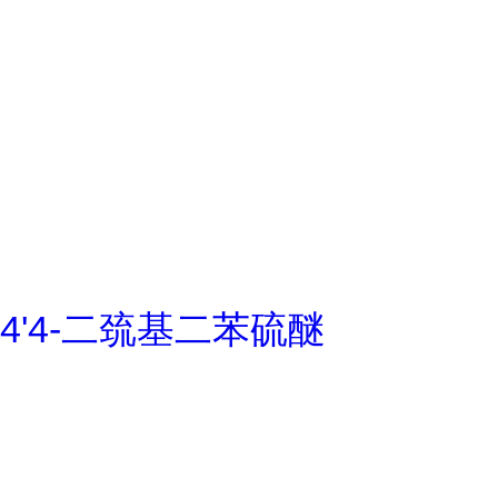
4'4-二巯基二苯硫醚