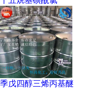
十五烷基磺酰氯
季戊四醇三烯丙基醚