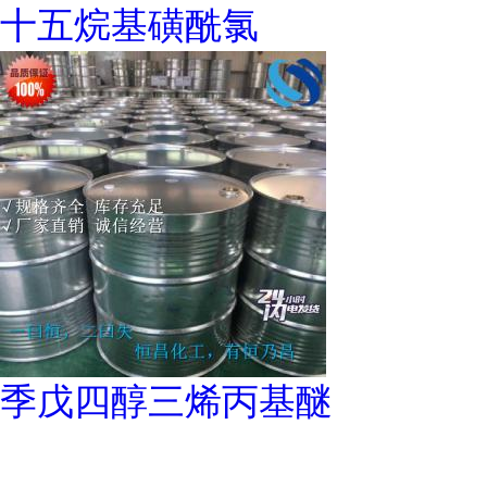
十五烷基磺酰氯
季戊四醇三烯丙基醚