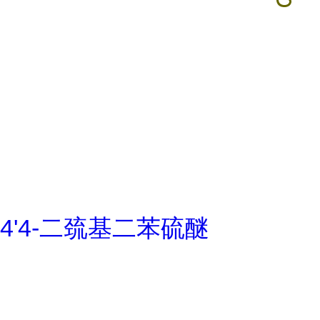
4'4-二巯基二苯硫醚