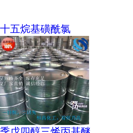
十五烷基磺酰氯
季戊四醇三烯丙基醚