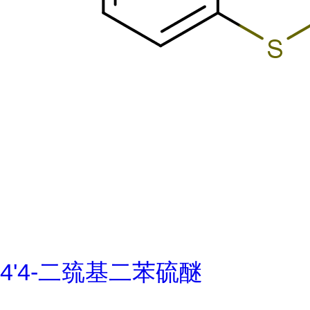
4'4-二巯基二苯硫醚