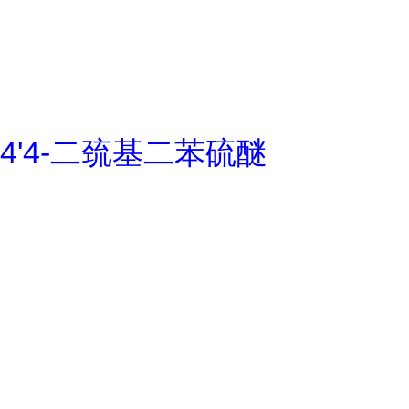
4'4-二巯基二苯硫醚