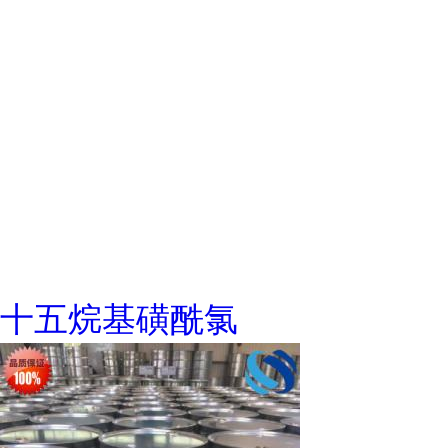
十五烷基磺酰氯