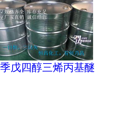
季戊四醇三烯丙基醚