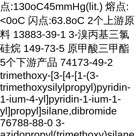
点:130oC45mmHg(lit.) 熔点:
<0oC 闪点:63.8oC 2个上游原
料 13883-39-1 3-溴丙基三氯
硅烷 149-73-5 原甲酸三甲酯
5个下游产品 74173-49-2
trimethoxy-[3-[4-[1-(3-
trimethoxysilylpropyl)pyridin-
1-ium-4-yl]pyridin-1-ium-1-
yl]propyl]silane,dibromide
76788-88-0 3-
azidopropyl(trimethoxy)silane