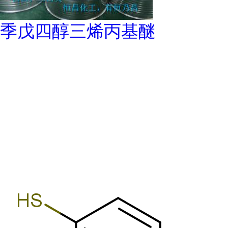
季戊四醇三烯丙基醚