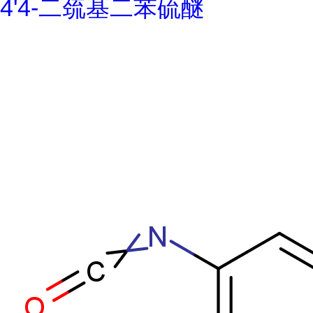
4'4-二巯基二苯硫醚