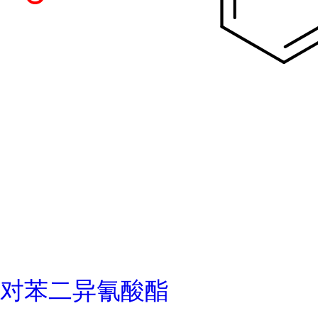
对苯二异氰酸酯