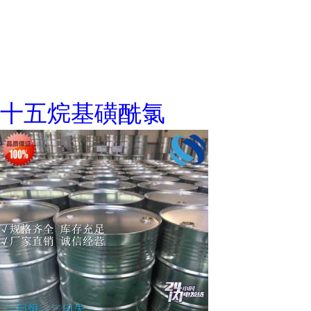
十五烷基磺酰氯