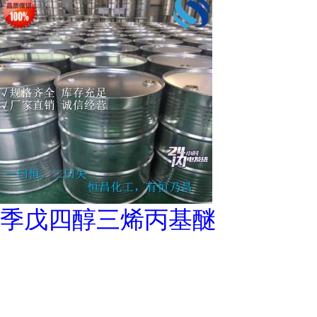
季戊四醇三烯丙基醚