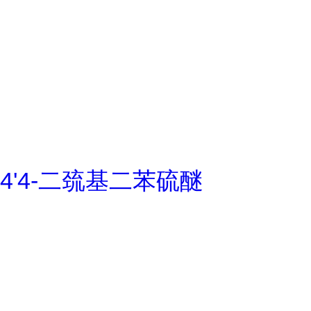
4'4-二巯基二苯硫醚