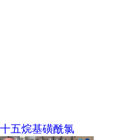
十五烷基磺酰氯