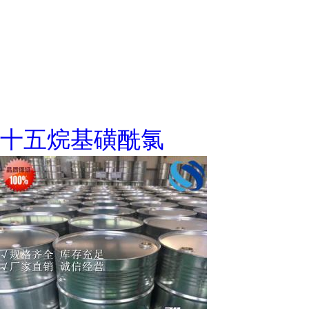
十五烷基磺酰氯