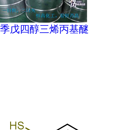
季戊四醇三烯丙基醚