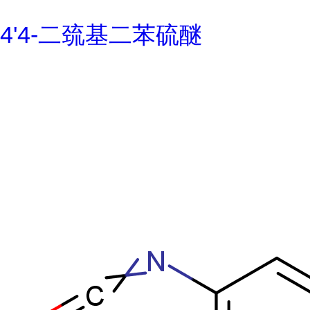
4'4-二巯基二苯硫醚