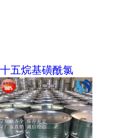
十五烷基磺酰氯