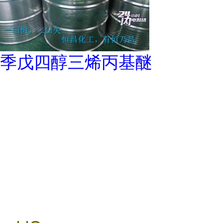
季戊四醇三烯丙基醚