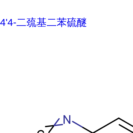
4'4-二巯基二苯硫醚