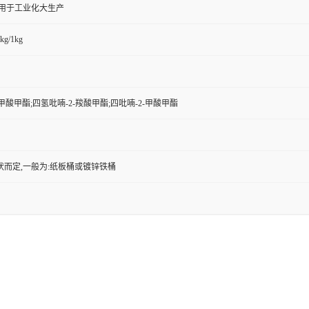
,用于工业化大生产
kg/1kg
-甲酸甲酯;四氢吡喃-2-羧酸甲酯;四吡喃-2-甲酸甲酯
状而定,一般为:纸板桶或镀锌铁桶