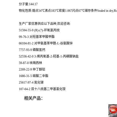
分子量:144.17
物化性质:熔点54℃沸点183℃密度1.067闪点67℃储存条件Sealed in dry,Room 
生产厂家优惠供应以下品种,欢迎咨询:
51594-55-9 (R)-(?)-环氧氯丙烷
99-76-3 对羟基苯甲酸甲酯
66104-81-2 对甲氨基苯甲酰-L-谷氨酸锌
7757-93-9 磷酸氢钙
52556-42-0 3-烯丙氧基-2-羟基-1-丙磺酸钠盐
59-87-0 呋喃西林
2269-22-9 仲丁醇铝
1680-31-5 碳酸二辛酯
25617-97-4 氮化镓
107-64-2 双十八烷基二甲基氯化铵
相关产品：