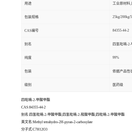
用途
工业原材料
25kg/200kg/5
包装规格
84355-44-2
CAS编号
别名
四氢吡喃-2
99%
纯度
包装
依据产品性
级别
医药级
四吡喃-2-甲酸甲酯
CAS:84355-44-2
别名:四氢吡喃-2-甲酸甲酯;四氢吡喃-2-羧酸甲酯;四吡喃-2-甲酸甲酯
英文名:Methyl tetrahydro-2H-pyran-2-carboxylate
分子式:C7H12O3