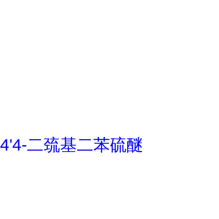
4'4-二巯基二苯硫醚