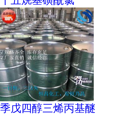
十五烷基磺酰氯
季戊四醇三烯丙基醚