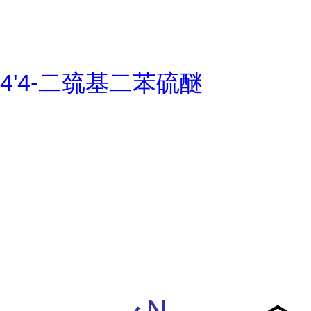
4'4-二巯基二苯硫醚