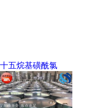
十五烷基磺酰氯