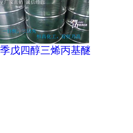
季戊四醇三烯丙基醚