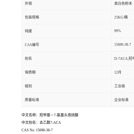
外观
类白色粉末
包装规格
25KG/桶
99%
纯度
15690-38-7
CAS编号
别名
D-7ACA;
保质期
12月
级别
工业级
质量标准
企业标准
中文名称：羟甲基－7-氨基头孢烷酸
中文别名：去乙酰7-ACA
CAS No: 15690-38-7