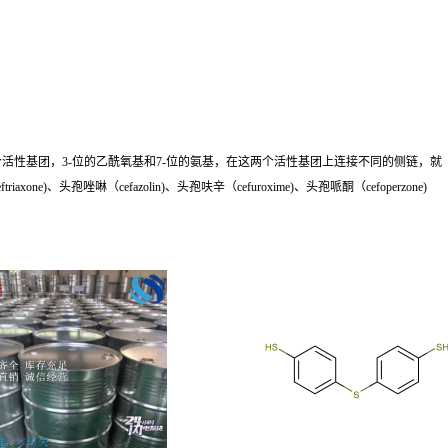
个活性基团，3-位的乙酰氧基和7-位的氨基，在这两个活性基团上连接不同的侧链，就
ne)、头孢唑啉（cefazolin)、头孢呋辛（cefuroxime)、头孢哌酮（cefoperzone)