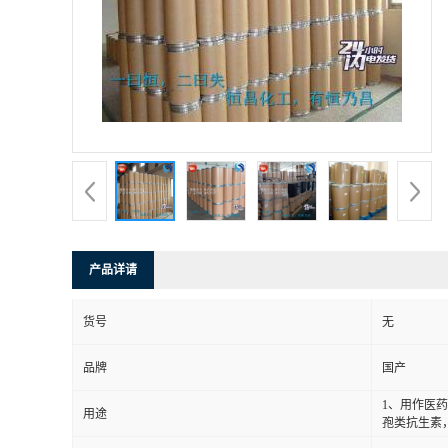
产品详请
货号
无
品牌
国产
1、用作医
用途
孢类抗生素，如头