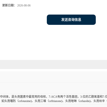
更新日期：
2026-08-06
发送咨询信息
药中间体，是头孢菌素中最常用的母核，7-ACA有两个活性基团，3-位的乙酰氧基和7
孢噻肟（cefotaxime)、头孢三嗪（ceftriaxone)、头孢唑啉（cefazolin)、头孢呋辛（cef