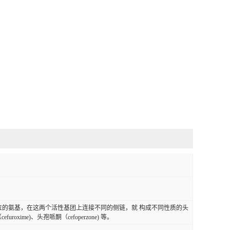
-位的氨基，在这两个活性基团上连接不同的侧链，就 构成不同性质的头
uroxime)、头孢哌酮（cefoperzone) 等。