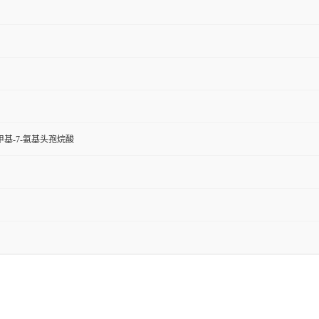
羟甲基-7-氨基头孢烷酸