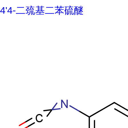
4'4-二巯基二苯硫醚