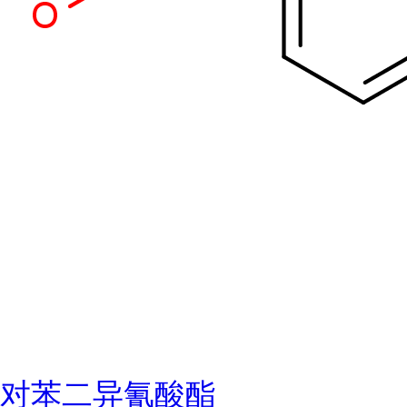
对苯二异氰酸酯