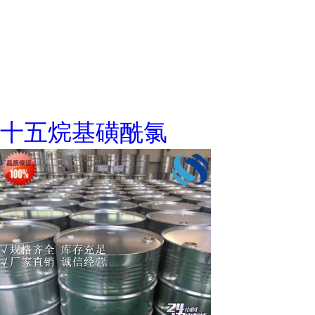
十五烷基磺酰氯