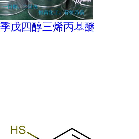
季戊四醇三烯丙基醚