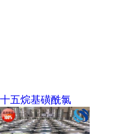
十五烷基磺酰氯