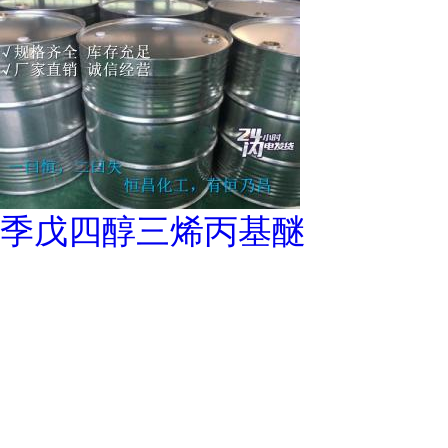
季戊四醇三烯丙基醚