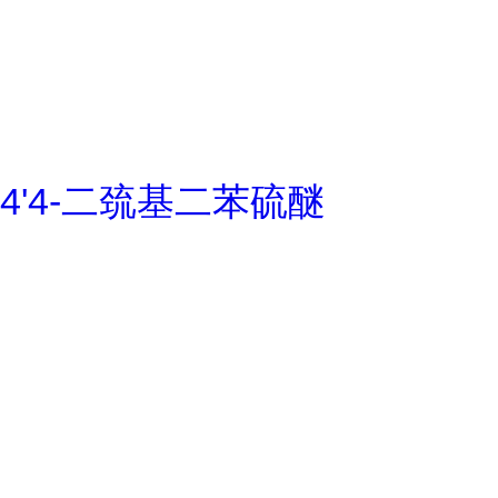
4'4-二巯基二苯硫醚