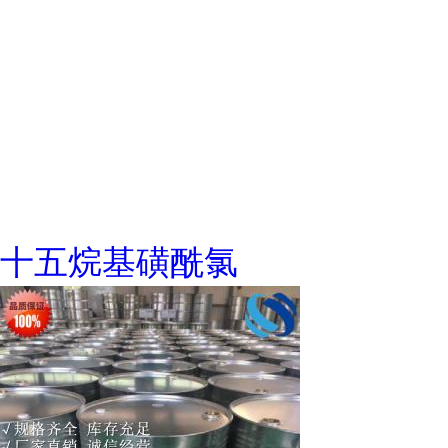
十五烷基磺酰氯