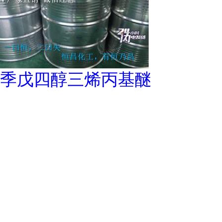
季戊四醇三烯丙基醚