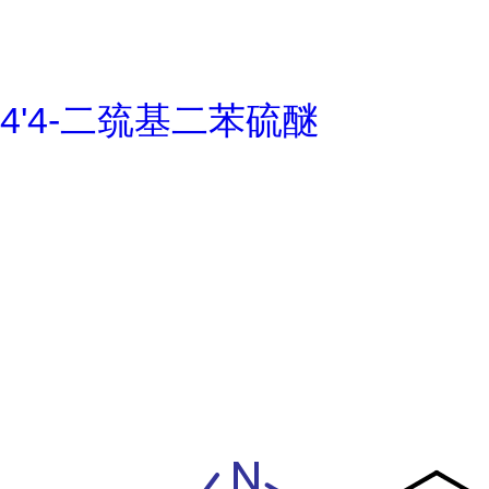
4'4-二巯基二苯硫醚