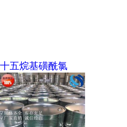
十五烷基磺酰氯