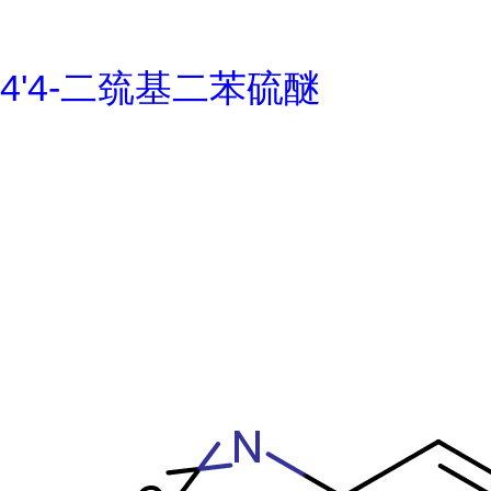
4'4-二巯基二苯硫醚