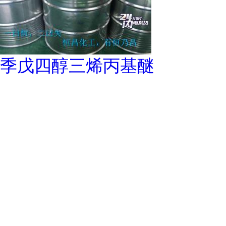
季戊四醇三烯丙基醚