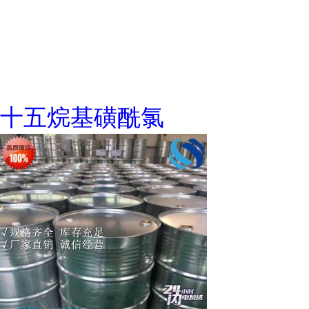
十五烷基磺酰氯