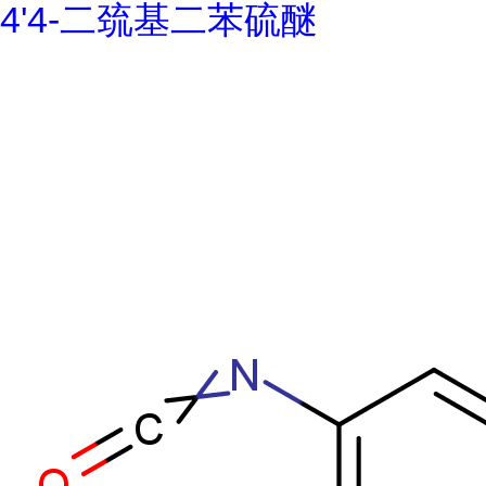
4'4-二巯基二苯硫醚