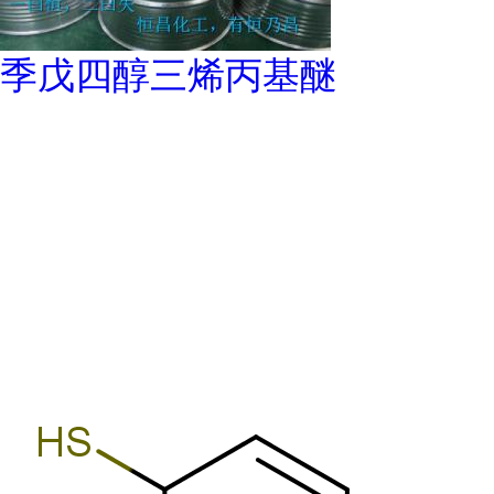
季戊四醇三烯丙基醚