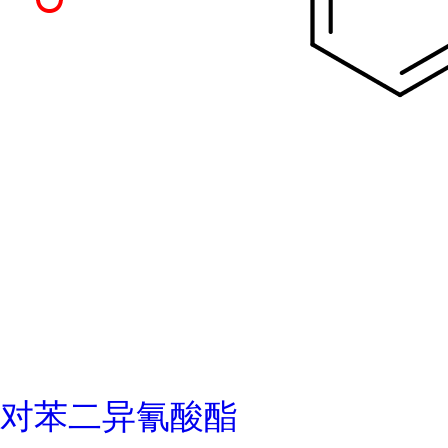
对苯二异氰酸酯