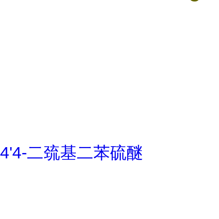
4'4-二巯基二苯硫醚