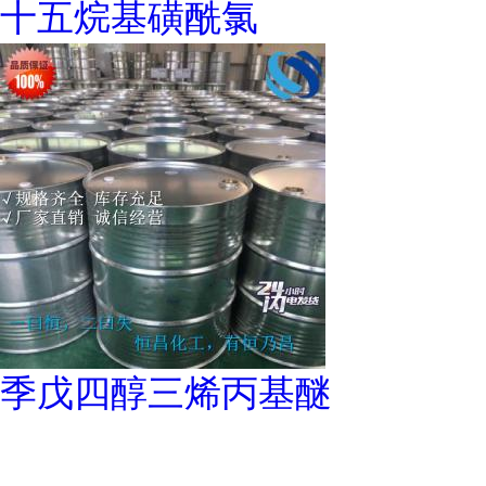
十五烷基磺酰氯
季戊四醇三烯丙基醚