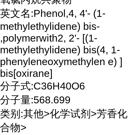
英文名:Phenol,4, 4'- (1-
methylethylidene) bis-
,polymerwith2, 2'- [(1-
methylethylidene) bis(4, 1-
phenyleneoxymethylen e) ]
bis[oxirane]
分子式:C36H40O6
分子量:568.699
类别:其他>化学试剂>芳香化
合物>