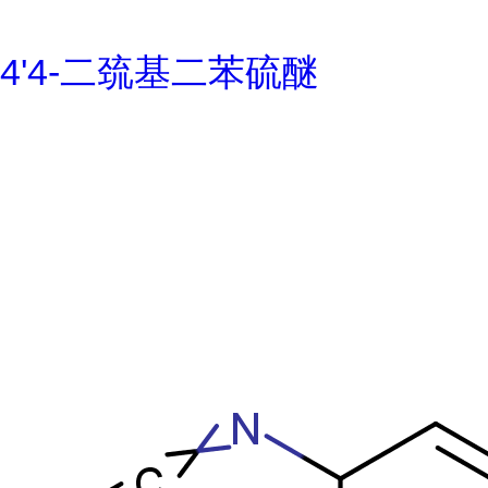
4'4-二巯基二苯硫醚