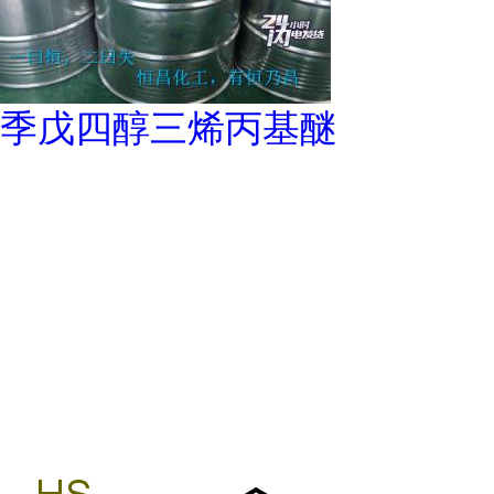
季戊四醇三烯丙基醚