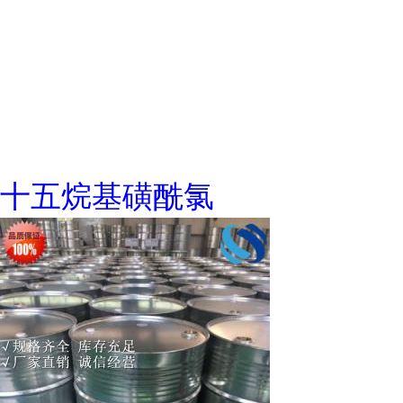
十五烷基磺酰氯