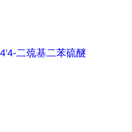
4'4-二巯基二苯硫醚