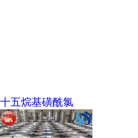
十五烷基磺酰氯