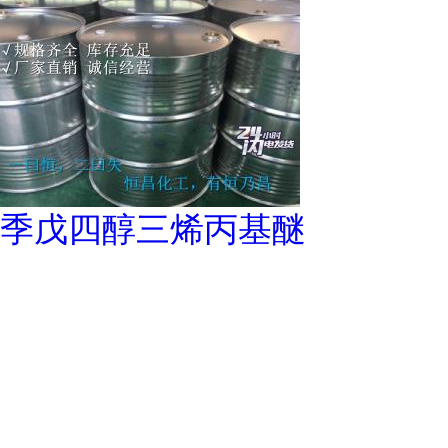
季戊四醇三烯丙基醚