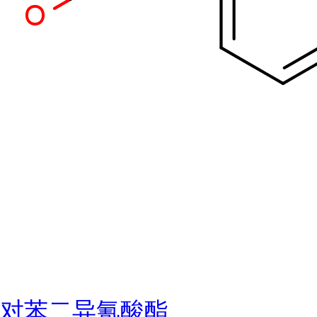
对苯二异氰酸酯