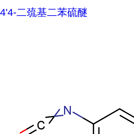
4'4-二巯基二苯硫醚