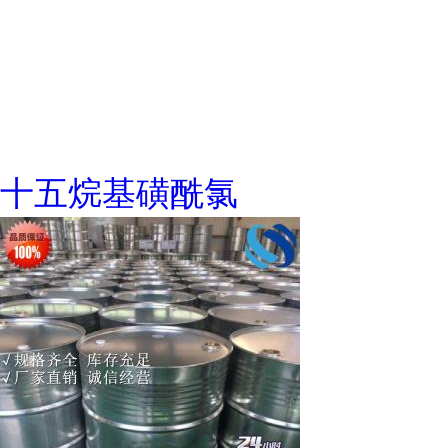
十五烷基磺酰氯