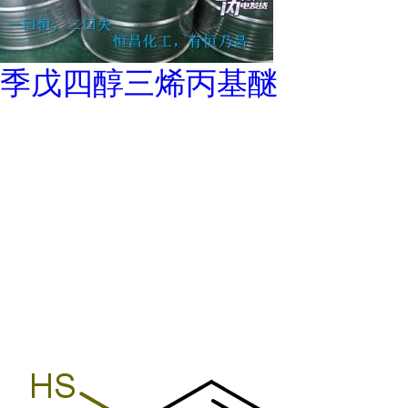
季戊四醇三烯丙基醚