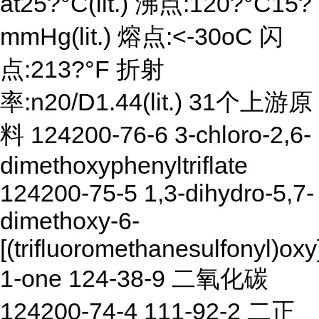
at25?°C(lit.) 沸点:120?°C15?
mmHg(lit.) 熔点:<-30oC 闪
点:213?°F 折射
率:n20/D1.44(lit.) 31个上游原
料 124200-76-6 3-chloro-2,6-
dimethoxyphenyltriflate
124200-75-5 1,3-dihydro-5,7-
dimethoxy-6-
[(trifluoromethanesulfonyl)ox
1-one 124-38-9 二氧化碳
124200-74-4 111-92-2 二正