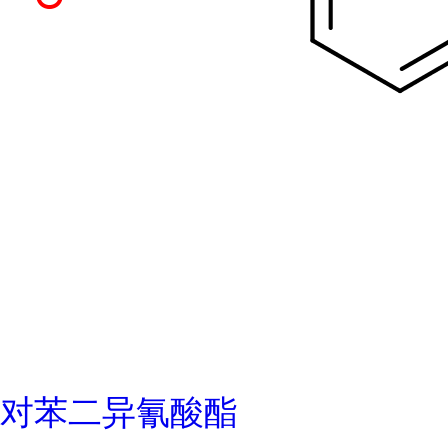
对苯二异氰酸酯