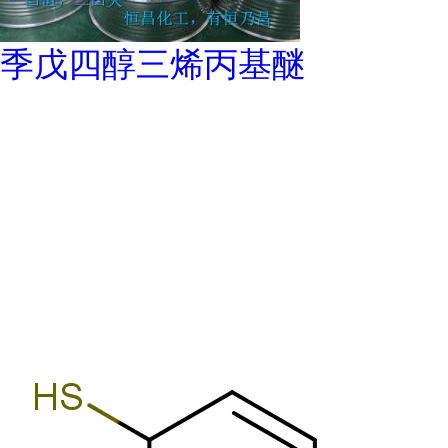
季戊四醇三烯丙基醚