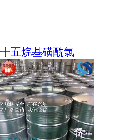
十五烷基磺酰氯