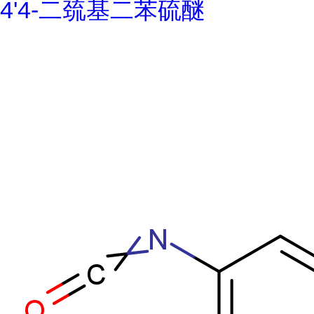
4'4-二巯基二苯硫醚