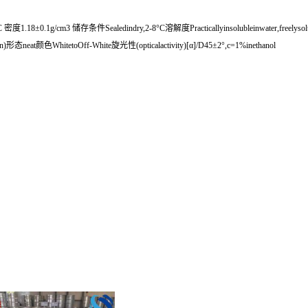
0.1g/cm3 储存条件Sealedindry,2-8°C溶解度Practicallyinsolubleinwater,freelysolubl
ain)形态neat颜色WhitetoOff-White旋光性(opticalactivity)[α]/D45±2°,c=1%inethanol