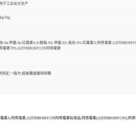
,用于工业化大生产
kg/1kg
-氮杂-9a-甲基-9a-红霉素A;9-脱氧-9A-甲基-9A-氮杂-9A-红霉素A;阿奇毒素;AZITH
霉素70%;AZITHROMYCIN阿奇霉素
状而定,一般为:纸板桶或镀锌铁桶
杂-9A-红霉素A;阿奇毒素;AZITHROMYCIN阿奇霉素标准品;阿奇霉素(AZITHROMYCIN