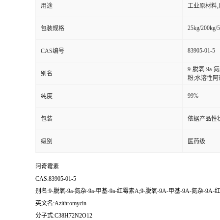
用途
工业原材料
25kg/200kg/5
包装规格
83905-01-5
CAS编号
9-脱氧-9a
别名
粉;水溶性阿奇
99%
纯度
包装
依据产品性
级别
医药级
阿奇霉素
CAS:83905-01-5
别名:9-脱氧-9a-氮杂-9a-甲基-9a-红霉素A;9-脱氧-9A-甲基-9A-氮
英文名:Azithromycin
分子式:C38H72N2O12