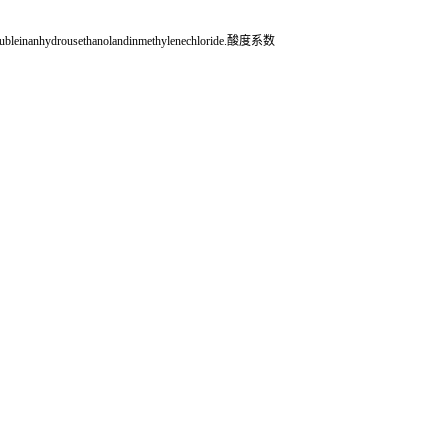
einanhydrousethanolandinmethylenechloride.酸度系数