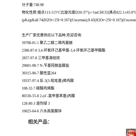
分子量:748.98
物化性质:熔点113-115°C比旋光度D20-37°(c=1inCHCl3)沸点822.1±65.0°C 密度1.18±
(pKa)pKa8.74(H2Ot=25I=0.167)(Uncertain);9.45(H2Ot=25I=0.167)(Uncert
生产厂家优惠供应以下品种,欢迎咨询:
59788-01-1 聚乙二醇二烯丙基醚
2386-87-0 3,4-环氧环己基甲基-3,4-环氧环己基甲酸酯
2857-97-8 三甲基溴硅烷
29601-98-7 N-苄基羟胺盐酸盐
39315-90-7 酸性蓝264
19337-97-4 反-3(3-吡啶基)烯丙酸
108-32-7 碳酸丙烯酯
80530-55-8 2-(4’-氯甲基苯基)丙酸
128-80-3 溶剂绿 3
10025-64-6 六水高氯酸锌
相关产品：