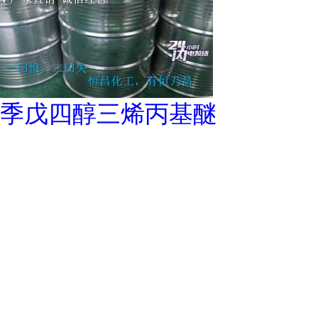
季戊四醇三烯丙基醚