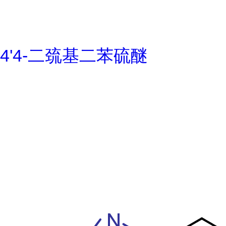
4'4-二巯基二苯硫醚