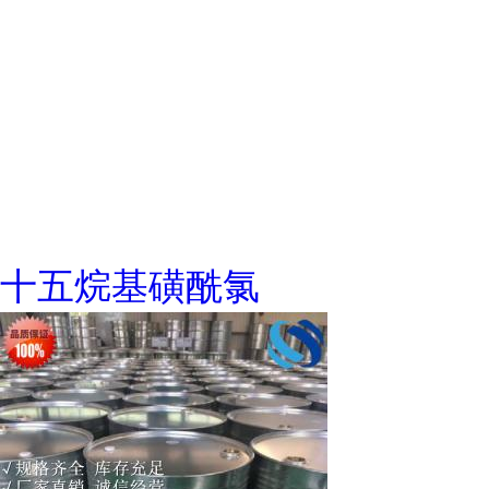
十五烷基磺酰氯