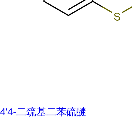
4'4-二巯基二苯硫醚