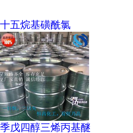
十五烷基磺酰氯
季戊四醇三烯丙基醚