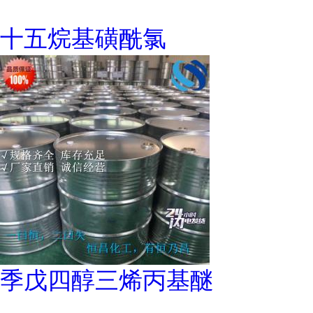
十五烷基磺酰氯
季戊四醇三烯丙基醚