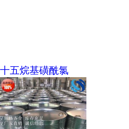
十五烷基磺酰氯