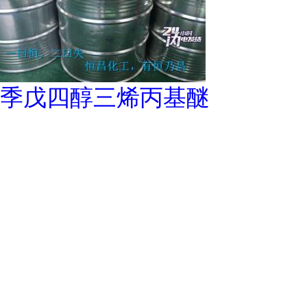
季戊四醇三烯丙基醚