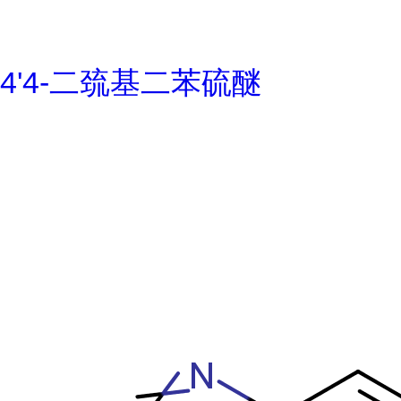
4'4-二巯基二苯硫醚