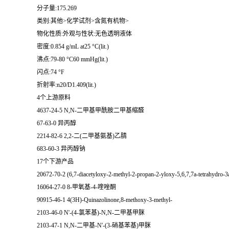
分子量:175.269
类别:其他>化学试剂>含氮有机物>
物化性质:外观与性状:无色透明液体
密度:0.854 g/mL at25 °C(lit.)
沸点:79-80 °C60 mmHg(lit.)
闪点:74 °F
折射率:n20/D1.409(lit.)
4个上游原料
4637-24-5 N,N-二甲基甲酰胺二甲基缩醛
67-63-0 异丙醇
2214-82-6 2,2-二(二甲基氨基)乙腈
683-60-3 异丙醇钠
17个下游产品
20672-70-2 (6,7-diacetyloxy-2-methyl-2-propan-2-yloxy-5,6,7,7a-tetrahydro-3
16064-27-0 8-甲氧基-4-喹唑酮
90915-46-1 4(3H)-Quinazolinone,8-methoxy-3-methyl-
2103-46-0 N'-(4-氯苯基)-N,N-二甲基甲脒
2103-47-1 N,N-二甲基-N'-(3-硝基苯基)甲脒