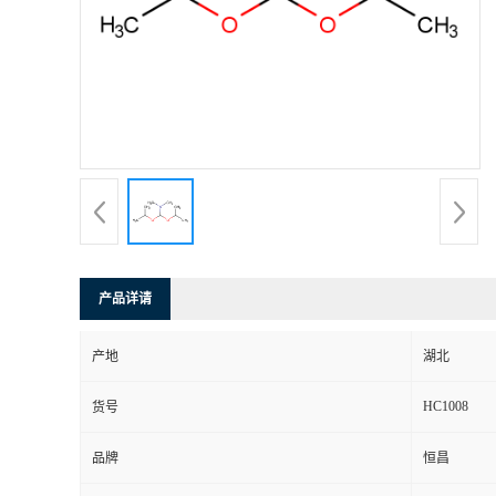
产品详请
产地
湖北
HC1008
货号
品牌
恒昌