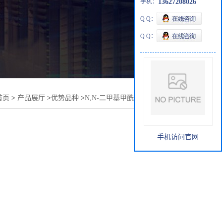
手机：
13627208026
Q Q：
Q Q：
首页
>
产品展厅
>
优势品种
>
N,N-二甲基甲酰胺二异丙基缩醛
手机访问官网