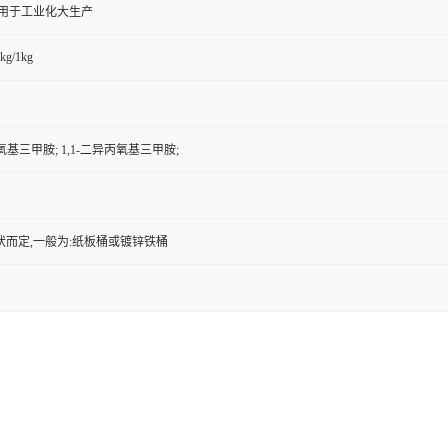
,用于工业化大生产
kg/1kg
氧基三甲胺; 1,1-二异丙氧基三甲胺;
状而定,一般为:纸板桶或镀锌铁桶