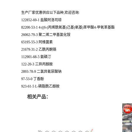
生产厂家优惠供应以下品种,欢迎咨询:
122852-69-1 盐酸阿洛司琼
82200-53-1 4-((6-(丙烯酰氧基)己基)氧基)苯甲酸4-甲氧苯基酯
26062-79-3 聚二烯二甲基氯化铵
65195-55-3 阿维菌素
21679-31-2 乙酰丙酮铬
112901-68-5 氨磷汀
122-20-3 三异丙醇胺
2893-78-9 二氯异氰尿酸钠
97-53-0 丁香酚
923-61-5 L-磷脂酰乙醇胺
相关产品：