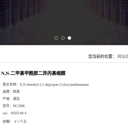
您当前的位置：
网站
N,N-二甲基甲酰胺二异丙基缩醛
英文名称：
N,N-dimethyl-1,1-di(propan-2-yloxy)methanamine
品牌：
恒昌
产地：
湖北
货号：
HC1008
cas：
18503-89-4
价格：
￥1/千克