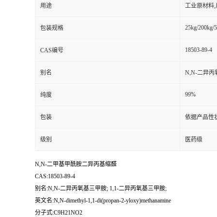
用途
工业原材料
25kg/200kg/5
包装规格
18503-89-4
CAS编号
别名
N,N-二异丙
99%
纯度
包装
依据产品性
级别
医药级
N,N-二甲基甲酰胺二异丙基缩醛
CAS:18503-89-4
别名:N,N-二异丙氧基三甲胺; 1,1-二异丙氧基三甲胺;
英文名:N,N-dimethyl-1,1-di(propan-2-yloxy)methanamine
分子式:C9H21NO2