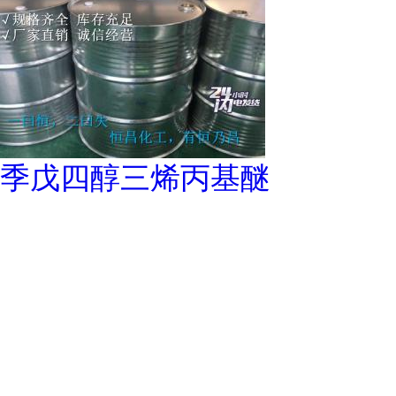
季戊四醇三烯丙基醚