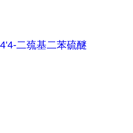
4'4-二巯基二苯硫醚