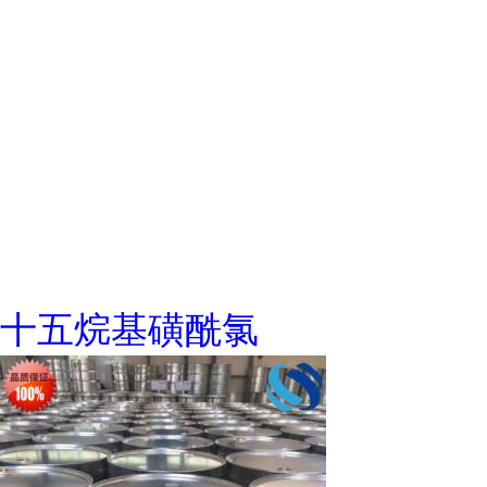
十五烷基磺酰氯