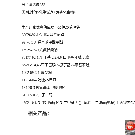
分子量:335.353
类别:其他>化学试剂>芳香化合物>
生产厂家优惠供应以下品种,欢迎咨询:
39026-92-1 9-甲氧基喜树碱
99-76-3 对羟基苯甲酸甲酯
16925-25-0 六氟锑酸钠
36177-92-1 N-丁基-2,2,6,6-四甲基-4-哌啶胺
85-60-9 4,4’-亚丁基双(6-叔丁基-3-甲基苯酚)
1002-69-3 1-氯癸烷
1121-60-4 吡啶-2-甲醛
134-20-3 邻氨基苯甲酸甲酯
513-85-9 2,3-丁二醇
4292-10-8 N-(羧甲基)-N,N-二甲基-3-[(1-氧代十二烷基)氨基]-1-丙铵
相关产品：