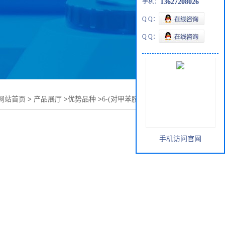
手机：
13627208026
Q Q：
Q Q：
网站首页
>
产品展厅
>
优势品种
>
6-(对甲苯胺基)-2-萘磺酸钠
手机访问官网