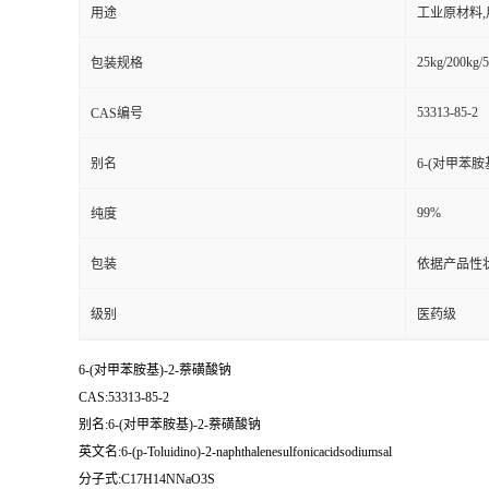
用途
工业原材料
25kg/200kg/5
包装规格
53313-85-2
CAS编号
别名
6-(对甲苯胺
99%
纯度
包装
依据产品性
级别
医药级
6-(对甲苯胺基)-2-萘磺酸钠
CAS:53313-85-2
别名:6-(对甲苯胺基)-2-萘磺酸钠
英文名:6-(p-Toluidino)-2-naphthalenesulfonicacidsodiumsal
分子式:C17H14NNaO3S