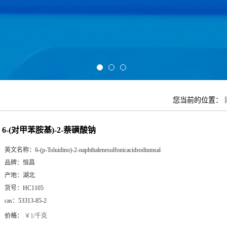
您当前的位置：
6-(对甲苯胺基)-2-萘磺酸钠
英文名称：
6-(p-Toluidino)-2-naphthalenesulfonicacidsodiumsal
品牌：
恒昌
产地：
湖北
货号：
HC1105
cas：
53313-85-2
价格：
￥1/千克