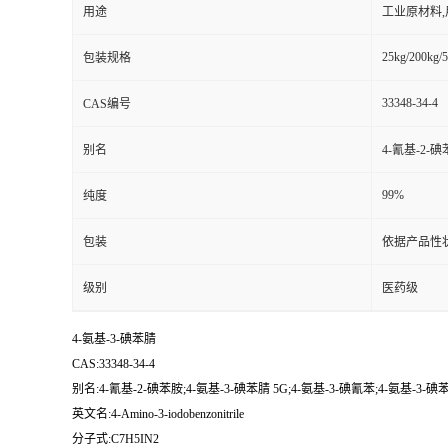
用途
工业原材料
25kg/200kg/5
包装规格
33348-34-4
CAS编号
别名
4-氰基-2-碘
99%
纯度
包装
依据产品性
级别
医药级
4-氨基-3-碘苯腈
CAS:33348-34-4
别名:4-氰基-2-碘苯胺;4-氨基-3-碘苯腈 5G;4-氨基-3-碘氰苯;4-氨基-3-碘
英文名:4-Amino-3-iodobenzonitrile
分子式:C7H5IN2