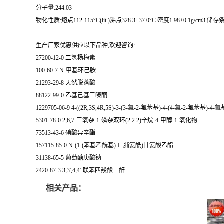
分子量:244.03
物化性质:熔点112-115°C(lit.)沸点328.3±37.0°C 密度1.98±0.1g/cm3 储存条件Kee
生产厂家优惠供应以下品种,欢迎咨询:
27200-12-0 二氢杨梅素
100-60-7 N-甲基环己胺
21293-29-8 天然脱落酸
88122-99-0 乙基己基三嗪酮
1229705-06-9 4-((2R,3S,4R,5S)-3-(3-氯-2-氟苯基)-4-(4-氯-2-
5301-78-0 2,6,7-三氧杂-1-磷杂双环(2.2.2)辛烷-4-甲醇-1-氧化物
73513-43-6 硝酸异辛酯
157115-85-0 N-(1-(苯基乙酰基)-L-脯氨酰)甘氨酸乙酯
31138-65-5 葡萄醣庚酸钠
2420-87-3 3,3',4,4'-联苯四羧酸二酐
相关产品：