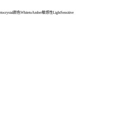
ocrystal颜色WhitetoAmber敏感性LightSensitive