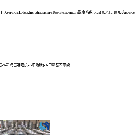
pindarkplace,Inertatmosphere,Roomtemperature酸度系数(pKa)-0.34±0.10 形态powdert
氟苯基)-4-氰基-5-新戊基吡咯烷-2-甲酰胺)-3-甲氧基苯甲酸