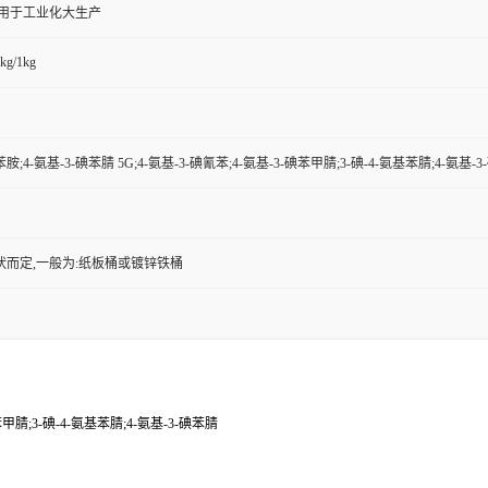
,用于工业化大生产
kg/1kg
苯胺;4-氨基-3-碘苯腈 5G;4-氨基-3-碘氰苯;4-氨基-3-碘苯甲腈;3-碘-4-氨基苯腈;4-氨基-
状而定,一般为:纸板桶或镀锌铁桶
苯甲腈;3-碘-4-氨基苯腈;4-氨基-3-碘苯腈