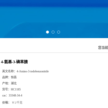
您当
4-氨基-3-碘苯腈
英文名称：
4-Amino-3-iodobenzonitrile
品牌：
恒昌
产地：
湖北
货号：
HC1185
cas：
33348-34-4
价格：
￥1/千克