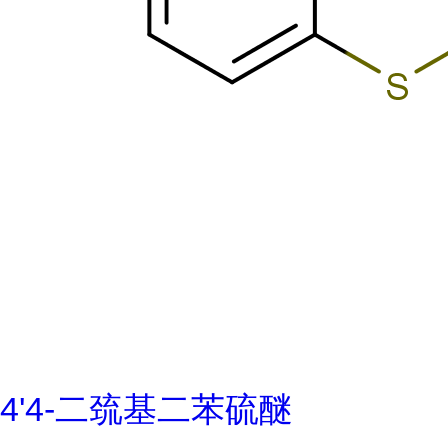
4'4-二巯基二苯硫醚