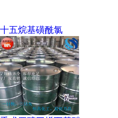
十五烷基磺酰氯