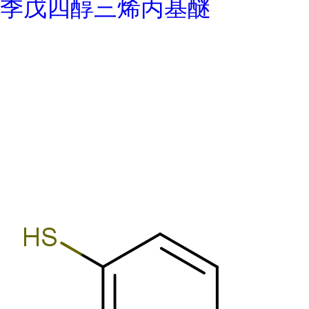
季戊四醇三烯丙基醚