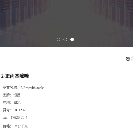
您
2-正丙基噻唑
英文名称：
2-Propylthiazole
品牌：
恒昌
产地：
湖北
货号：
HC1232
cas：
17626-75-4
价格：
￥1/千克