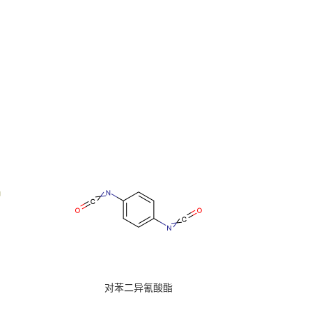
对苯二异氰酸酯