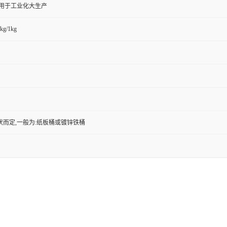
,用于工业化大生产
kg/1kg
状而定,一般为:纸板桶或镀锌铁桶