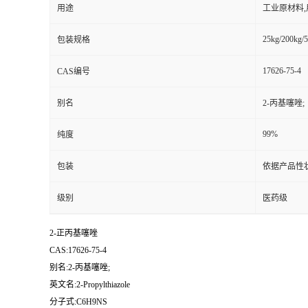
用途
工业原材料
25kg/200kg/5
包装规格
17626-75-4
CAS编号
别名
2-丙基噻唑;
99%
纯度
包装
依据产品性
级别
医药级
2-正丙基噻唑
CAS:17626-75-4
别名:2-丙基噻唑;
英文名:2-Propylthiazole
分子式:C6H9NS