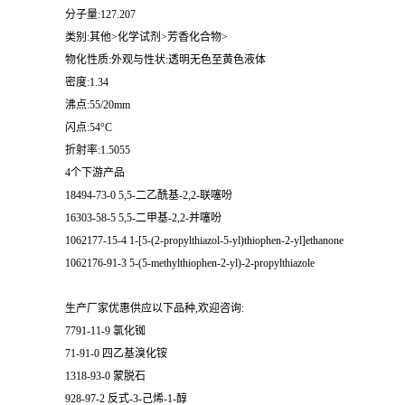
分子量:127.207
类别:其他>化学试剂>芳香化合物>
物化性质:外观与性状:透明无色至黄色液体
密度:1.34
沸点:55/20mm
闪点:54°C
折射率:1.5055
4个下游产品
18494-73-0 5,5-二乙酰基-2,2-联噻吩
16303-58-5 5,5-二甲基-2,2-并噻吩
1062177-15-4 1-[5-(2-propylthiazol-5-yl)thiophen-2-yl]ethanone
1062176-91-3 5-(5-methylthiophen-2-yl)-2-propylthiazole
生产厂家优惠供应以下品种,欢迎咨询:
7791-11-9 氯化铷
71-91-0 四乙基溴化铵
1318-93-0 蒙脱石
928-97-2 反式-3-己烯-1-醇