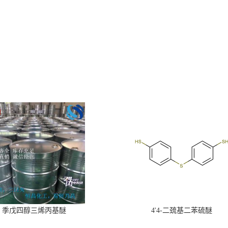
季戊四醇三烯丙基醚
4'4-二巯基二苯硫醚