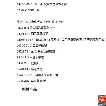
142273-81-2 1,3-二溴-2-(甲氧基甲氧基)苯
120-80-9 邻苯二酚
生产厂家优惠供应以下品种,欢迎咨询:
3973-18-0 丙炔醇乙氧基化合物
14221-01-3 四三苯基膦钯
1210348-34-7 [(1R,2S,5S)-2-氨基-5-[(二甲基氨基)羰基]环己基]氨
105-55-5 1,3-二乙基硫脲
26523-78-4 三(壬基酚)亚磷酸酯
99-04-7 间甲基苯甲酸
3400-45-1 环戊酸
55981-09-4 硝唑尼特
164462-16-2 二羧甲基丙氨酸三钠
75507-68-5 马来酸氟吡汀
相关产品：