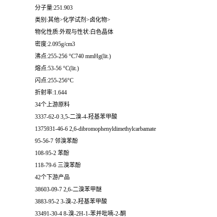
分子量:251.903
类别:其他>化学试剂>卤化物>
物化性质:外观与性状:白色晶体
密度:2.095g/cm3
沸点:255-256 °C740 mmHg(lit.)
熔点:53-56 °C(lit.)
闪点:255-256°C
折射率:1.644
34个上游原料
3337-62-0 3,5-二溴-4-羟基苯甲酸
1375931-46-6 2,6-dibromophenyldimethylcarbamate
95-56-7 邻溴苯酚
108-95-2 苯酚
118-79-6 三溴苯酚
42个下游产品
38603-09-7 2,6-二溴苯甲醚
3883-95-2 3-溴-2-羟基苯甲酸
33491-30-4 8-溴-2H-1-苯并吡喃-2-酮