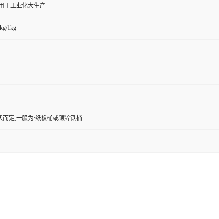
,用于工业化大生产
kg/1kg
状而定,一般为:纸板桶或镀锌铁桶