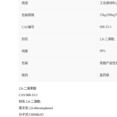
用途
工业原材料
25kg/200kg/5
包装规格
608-33-3
CAS编号
别名
2,6-二溴酚;
99%
纯度
包装
依据产品性
级别
医药级
2,6-二溴苯酚
CAS:608-33-3
别名:2,6-二溴酚;
英文名:2,6-dibromophenol
分子式:C6H4Br2O