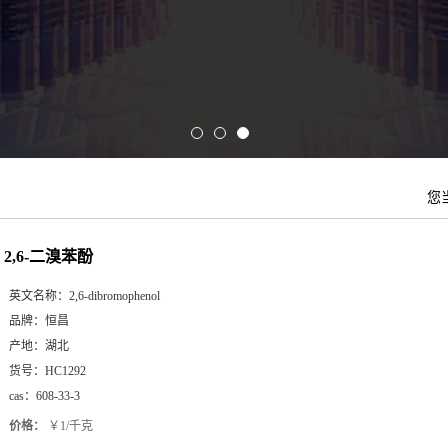
您
2,6-二溴苯酚
英文名称：
2,6-dibromophenol
品牌：
恒昌
产地：
湖北
货号：
HC1292
cas：
608-33-3
价格：
￥1/千克