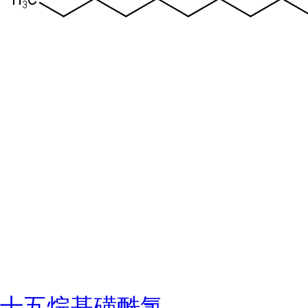
十五烷基磺酰氯