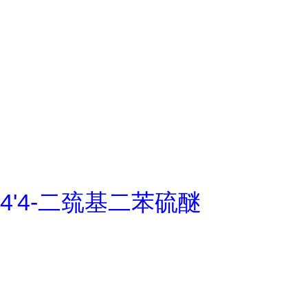
4'4-二巯基二苯硫醚