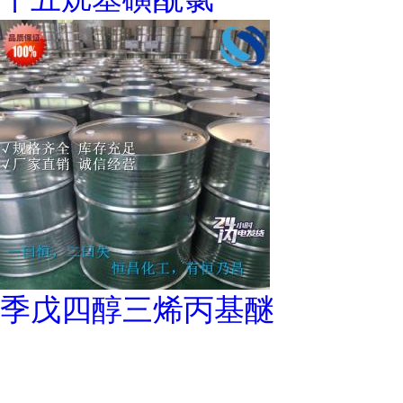
季戊四醇三烯丙基醚